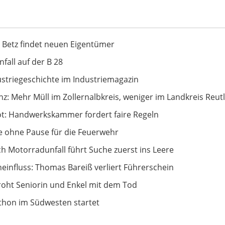
neuen Eigentümer
 Betz findet neuen Eigentümer
 28
fall auf der B 28
e im Industriemagazin
ustriegeschichte im Industriemagazin
albkreis, weniger im Landkreis Reutlingen
z: Mehr Müll im Zollernalbkreis, weniger im Landkreis Reut
mmer fordert faire Regeln
t: Handwerkskammer fordert faire Regeln
rwehr
e ohne Pause für die Feuerwehr
uerst ins Leere
 Motorradunfall führt Suche zuerst ins Leere
as Bareiß verliert Führerschein
einfluss: Thomas Bareiß verliert Führerschein
Enkel mit dem Tod
oht Seniorin und Enkel mit dem Tod
rtet
athon im Südwesten startet