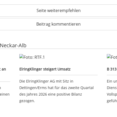
Seite weiterempfehlen
Beitrag kommentieren
 Neckar-Alb
 hält an Konzernumbau fest
ElringKlinger steigert Umsatz
B 31
t an
ElringKlinger steigert Umsatz
B 313
Die ElringKlinger AG mit Sitz in
Ein u
n
Dettingen/Erms hat für das zweite Quartal
Diens
 einen
des Jahres 2026 eine positive Bilanz
Volls
gezogen.
gefüh