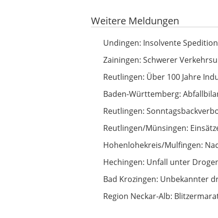
Weitere Meldungen
Insolvente Spedition Betz findet 
Undingen: Insolvente Spedition
Schwerer Verkehrsunfall auf der B
Zainingen: Schwerer Verkehrsun
Über 100 Jahre Industriegeschicht
Reutlingen: Über 100 Jahre Ind
Abfallbilanz: Mehr Müll im Zollern
Baden-Württemberg: Abfallbilan
Sonntagsbackverbot: Handwerkska
Reutlingen: Sonntagsbackverbo
Einsätze ohne Pause für die Feue
Reutlingen/Münsingen: Einsätz
Nach Motorradunfall führt Suche z
Hohenlohekreis/Mulfingen: Nach
Unfall unter Drogeneinfluss: Thom
Hechingen: Unfall unter Drogen
Unbekannter droht Seniorin und 
Bad Krozingen: Unbekannter dr
Blitzermarathon im Südwesten sta
Region Neckar-Alb: Blitzermar