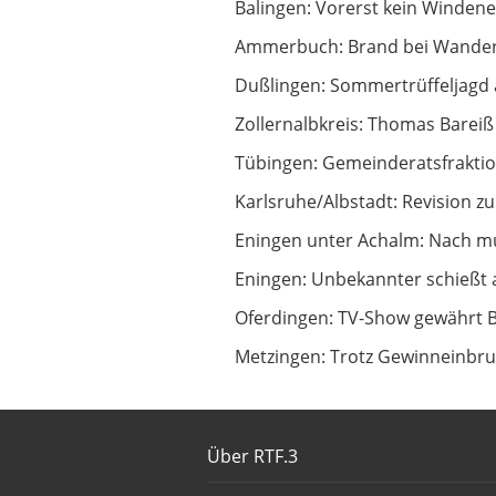
Vorerst kein Windenergiepark bei 
Balingen: Vorerst kein Windene
Brand bei Wanderparkplatz
Ammerbuch: Brand bei Wander
Sommertrüffeljagd auf der Schwäb
Dußlingen: Sommertrüffeljagd 
Thomas Bareiß kündigt politische 
Zollernalbkreis: Thomas Bareiß 
Gemeinderatsfraktionen beziehen
Tübingen: Gemeinderatsfraktio
Revision zu sechsfachem versuch
Karlsruhe/Albstadt: Revision 
Nach mutmaßlichem Schuss: Poliz
Eningen unter Achalm: Nach mu
Unbekannter schießt auf fahrende
Eningen: Unbekannter schießt 
TV-Show gewährt Blick hinter die K
Oferdingen: TV-Show gewährt Bl
Trotz Gewinneinbruch - Hugo Boss
Metzingen: Trotz Gewinneinbru
Footer
Über RTF.3
About BWeins