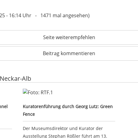
9.25 - 16:14 Uhr - 1471 mal angesehen)
Seite weiterempfehlen
Beitrag kommentieren
 Neckar-Alb
ertunnel durch Schlossberg wird bei laufendem Betrieb gere
Kuratorenführung durch Georg Lutz: Green Fenc
nnel
Kuratorenführung durch Georg Lutz: Green
Fence
Der Museumsdirektor und Kurator der
Ausstellung Stephan Rößler führt am 13.