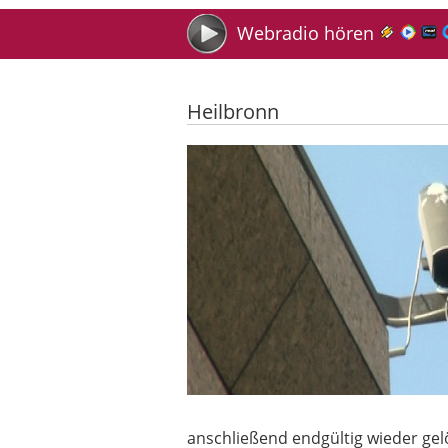
Suche
Webradio hören
Heilbronn
Videoschutz auf Heilbronner Markt
anschließend endgültig wieder gelö