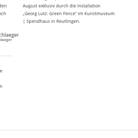
den
August exklusiv durch die Installation
och
„Georg Lutz: Green Fence“ im Kunstmuseum
| Spendhaus in Reutlingen.
chlaeger
te
en