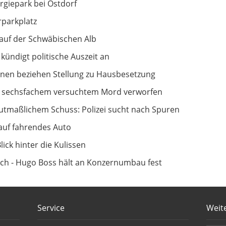
Ostdorf
rgiepark bei Ostdorf
parkplatz
ischen Alb
auf der Schwäbischen Alb
Auszeit an
kündigt politische Auszeit an
 Stellung zu Hausbesetzung
nen beziehen Stellung zu Hausbesetzung
tem Mord verworfen
zu sechsfachem versuchtem Mord verworfen
ei sucht nach Spuren
tmaßlichem Schuss: Polizei sucht nach Spuren
s Auto
auf fahrendes Auto
ulissen
ick hinter die Kulissen
 hält an Konzernumbau fest
ch - Hugo Boss hält an Konzernumbau fest
Service
Weit