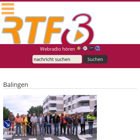
RTF.1 - Radio für die Region Neckar-Alb
Suche
Webradio hören
Balingen
Einweihung des Kreisverkehrs in der
Stingstraße