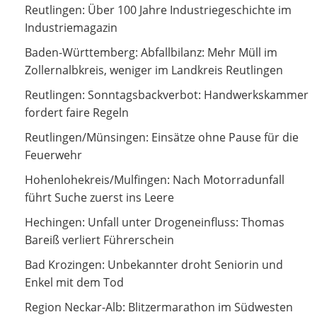
Über 100 Jahre Industriegeschichte im Industriemagazin
Reutlingen: Über 100 Jahre Industriegeschichte im
Industriemagazin
Abfallbilanz: Mehr Müll im Zollernalbkreis, weniger im
Baden-Württemberg: Abfallbilanz: Mehr Müll im
Landkreis Reutlingen
Zollernalbkreis, weniger im Landkreis Reutlingen
Sonntagsbackverbot: Handwerkskammer fordert faire
Reutlingen: Sonntagsbackverbot: Handwerkskammer
Regeln
fordert faire Regeln
Einsätze ohne Pause für die Feuerwehr
Reutlingen/Münsingen: Einsätze ohne Pause für die
Feuerwehr
Nach Motorradunfall führt Suche zuerst ins Leere
Hohenlohekreis/Mulfingen: Nach Motorradunfall
führt Suche zuerst ins Leere
Unfall unter Drogeneinfluss: Thomas Bareiß verliert
Hechingen: Unfall unter Drogeneinfluss: Thomas
Führerschein
Bareiß verliert Führerschein
Unbekannter droht Seniorin und Enkel mit dem Tod
Bad Krozingen: Unbekannter droht Seniorin und
Enkel mit dem Tod
Blitzermarathon im Südwesten startet
Region Neckar-Alb: Blitzermarathon im Südwesten