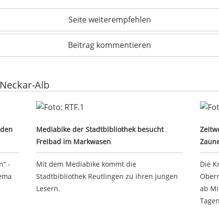
Seite weiterempfehlen
Beitrag kommentieren
 Neckar-Alb
h auf den Wochenmarkt
Mediabike der Stadtbibliothek besucht Freibad 
Zeit
 den
Mediabike der Stadtbibliothek besucht
Zeitw
Freibad im Markwasen
Zaun
“ -
Mit dem Mediabike kommt die
Die K
hema
Stadtbibliothek Reutlingen zu ihren jungen
Obern
Lesern.
ab Mi
Tagen