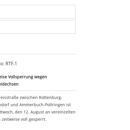
im Markwasen
weise Vollsperrung wegen Zauneidechsen
eise Vollsperrung wegen
eidechsen
reisstraße zwischen Rottenburg-
dorf und Ammerbuch-Poltringen ist
ttwoch, den 12. August an vereinzelten
 zeitweise voll gesperrt.