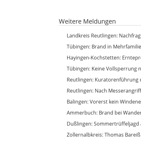
Google-Werbeanzeige
Weitere Meldungen
Nachfrage nach Investitionen steig
Landkreis Reutlingen: Nachfrag
Brand in Mehrfamilienhaus
Tübingen: Brand in Mehrfamili
Erntepressegespräch des Kreisba
Hayingen-Kochstetten: Erntep
Keine Vollsperrung nötig: Radfahr
Tübingen: Keine Vollsperrung n
Kuratorenführung durch Georg Lu
Reutlingen: Kuratorenführung 
Nach Messerangriff in Haft
Reutlingen: Nach Messerangriff
Vorerst kein Windenergiepark bei 
Balingen: Vorerst kein Windene
Brand bei Wanderparkplatz
Ammerbuch: Brand bei Wander
Sommertrüffeljagd auf der Schwäb
Dußlingen: Sommertrüffeljagd 
Thomas Bareiß kündigt politische 
Zollernalbkreis: Thomas Bareiß 