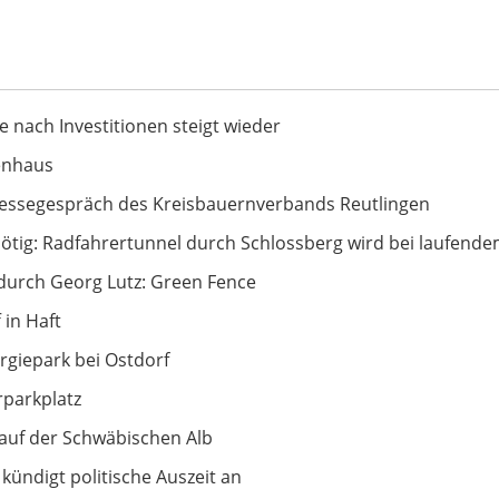
t wieder
e nach Investitionen steigt wieder
enhaus
uernverbands Reutlingen
ressegespräch des Kreisbauernverbands Reutlingen
ertunnel durch Schlossberg wird bei laufendem Betrieb gere
ötig: Radfahrertunnel durch Schlossberg wird bei laufendem
tz: Green Fence
durch Georg Lutz: Green Fence
 in Haft
Ostdorf
rgiepark bei Ostdorf
parkplatz
ischen Alb
auf der Schwäbischen Alb
Auszeit an
kündigt politische Auszeit an